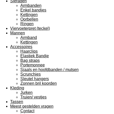
Sieraden
Armbanden
Enkel bandjes
Kettingen
Oorbellen
Ringen
Viervoeterpret (teckel)
Mannen
Armband
Kettingen
Accessoires
Haarclips
Elastiek Bandje
Bag straps
Portemonnee
Sjaals en hoofdbanden / mutsen
Scrunchies
Sleutel hangers
Zonnen bril koorden
Kleding
Jurken
Truien/ vestjes
Tassen
Meest gestelden vragen
Contact