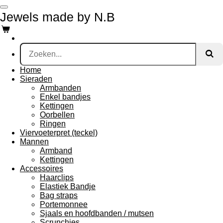
Ga
Jewels made by N.B
direct
naar
de
hoofdinhoud
Home
Sieraden
Armbanden
Enkel bandjes
Kettingen
Oorbellen
Ringen
Viervoeterpret (teckel)
Mannen
Armband
Kettingen
Accessoires
Haarclips
Elastiek Bandje
Bag straps
Portemonnee
Sjaals en hoofdbanden / mutsen
Scrunchies