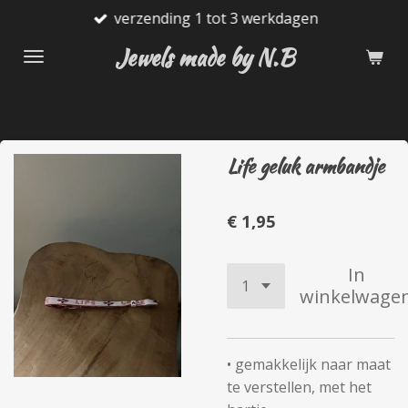
verzending 1 tot 3 werkdagen
Ga
direct
Jewels made by N.B
naar
de
hoofdinhoud
Life geluk armbandje
€ 1,95
In
winkelwage
• gemakkelijk naar maat
te verstellen, met het