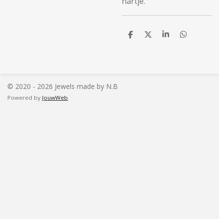
hartje.
D
D
S
D
e
e
h
e
l
e
a
l
e
l
r
e
n
e
n
© 2020 - 2026 Jewels made by N.B
Powered by
JouwWeb