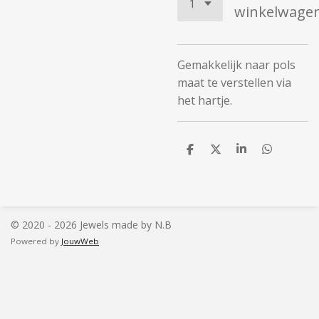
winkelwage
Gemakkelijk naar pols
maat te verstellen via
het hartje.
D
D
S
D
e
e
h
e
l
e
a
l
e
l
r
e
n
e
n
© 2020 - 2026 Jewels made by N.B
Powered by
JouwWeb