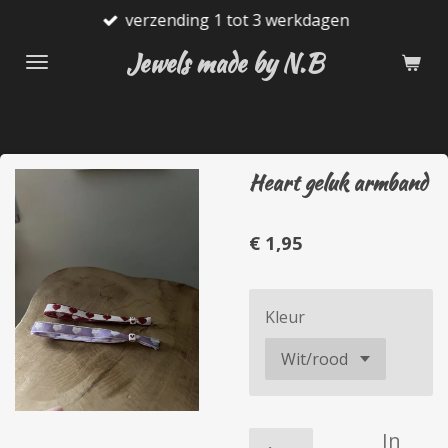
verzending 1 tot 3 werkdagen
Ga
direct
Jewels made by N.B
naar
de
hoofdinhoud
Heart geluk armband
€ 1,95
Kleur
In