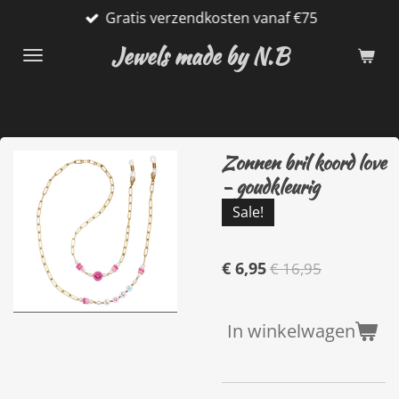
Gratis verzendkosten vanaf €75
Ga
direct
Jewels made by N.B
naar
de
hoofdinhoud
Zonnen bril koord love
- goudkleurig
Sale!
€ 6,95
€ 16,95
In winkelwagen