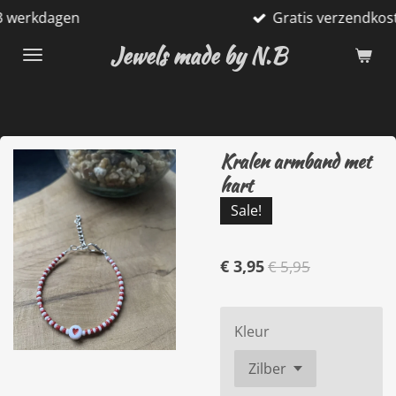
Gratis verzendkosten vanaf €75
Ga
direct
Jewels made by N.B
naar
de
hoofdinhoud
Kralen armband met
hart
Sale!
€ 3,95
€ 5,95
Kleur