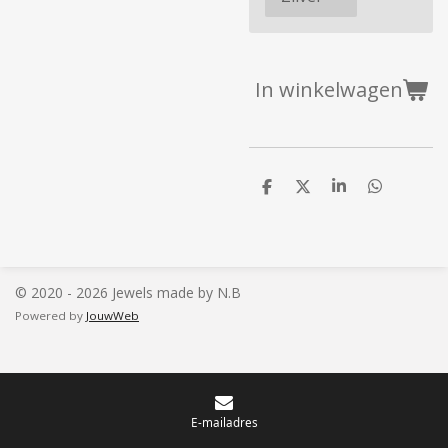
In winkelwagen
D
D
S
D
e
e
h
e
l
e
a
l
e
l
r
e
n
e
n
© 2020 - 2026 Jewels made by N.B
Powered by
JouwWeb
E-mailadres