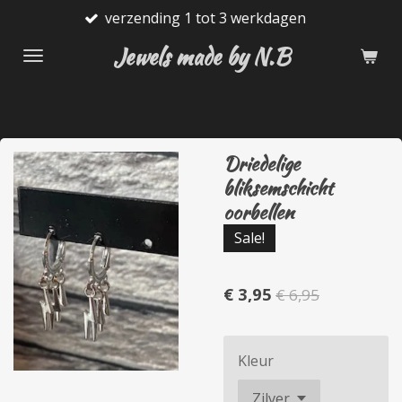
verzending 1 tot 3 werkdagen
G
Ga
direct
Jewels made by N.B
naar
de
hoofdinhoud
Driedelige
bliksemschicht
oorbellen
Sale!
€ 3,95
€ 6,95
Kleur