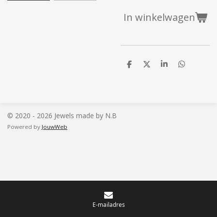
In winkelwagen
D
D
S
D
e
e
h
e
l
e
a
l
e
l
r
e
n
e
n
© 2020 - 2026 Jewels made by N.B
Powered by
JouwWeb
E-mailadres