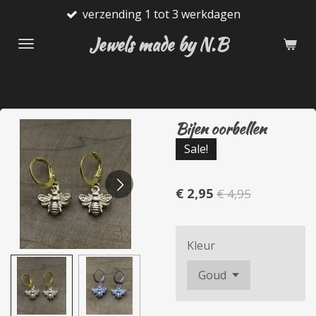
verzending 1 tot 3 werkdagen
Ga
direct
Jewels made by N.B
naar
de
hoofdinhoud
Bijen oorbellen
Sale!
€ 2,95
€ 4,95
Kleur