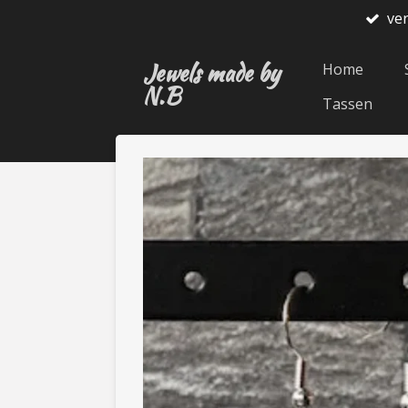
ve
Ga
direct
Jewels made by
naar
Home
N.B
de
Tassen
hoofdinhoud