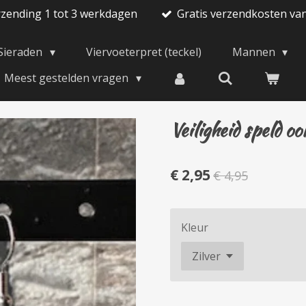
rzending 1 tot 3 werkdagen
Gratis verzendkosten va
Sieraden
Viervoeterpret (teckel)
Mannen
Meest gestelden vragen
Veiligheid speld oo
€ 2,95
€ 4,95
Kleur