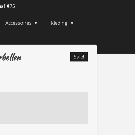
naf €75
Accessoires
Kleding
rbellen
Sale!