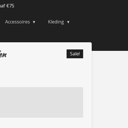
naf €75
Accessoires
Kleding
en
Sale!