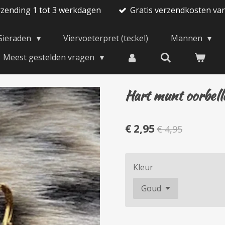
rzending 1 tot 3 werkdagen
Gratis verzendkosten va
Sieraden
Viervoeterpret (teckel)
Mannen
Meest gestelden vragen
Hart munt oorbell
€ 2,95
€ 4,95
Kleur