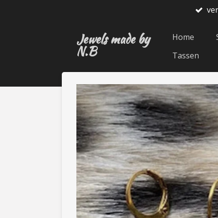
ve
Ga
direct
Jewels made by
naar
Home
N.B
de
Tassen
hoofdinhoud