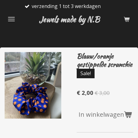
verzending 1 tot 3 werkdagen
G
Ga
direct
Jewels made by N.B
naar
de
hoofdinhoud
Blauw/oranje
gestippelde scrunchie
Sale!
€ 2,00
€ 3,00
In winkelwagen