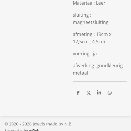
Materiaal: Leer
sluiting :
magneetsluiting
afmeting : 19cm x
12,5cm , 4,5cm
voering : ja
afwerking: goudkleurig
metaal
D
D
S
D
e
e
h
e
l
e
a
l
e
l
r
e
n
e
n
© 2020 - 2026 Jewels made by N.B
Powered by
JouwWeb