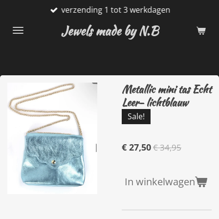
verzending 1 tot 3 werkdagen
Ga
direct
Jewels made by N.B
naar
de
hoofdinhoud
Metallic mini tas Echt
Leer- lichtblauw
Sale!
€ 27,50
€ 34,95
In winkelwagen