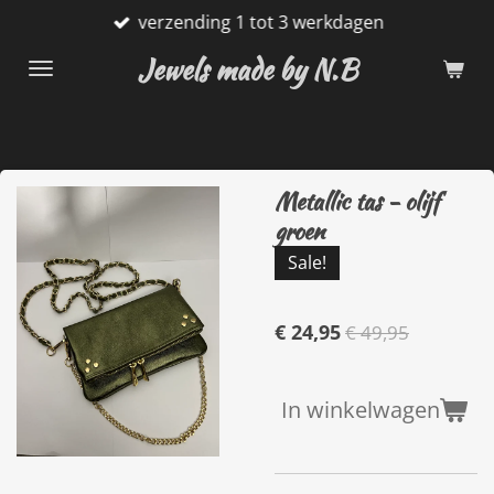
verzending 1 tot 3 werkdagen
Ga
direct
Jewels made by N.B
naar
de
hoofdinhoud
Metallic tas - olijf
groen
Sale!
€ 24,95
€ 49,95
In winkelwagen