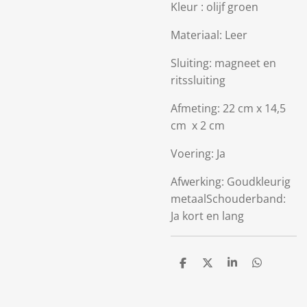
Kleur : olijf groen
Materiaal: Leer
Sluiting: magneet en
ritssluiting
Afmeting: 22 cm x 14,5
cm x 2 cm
Voering: Ja
Afwerking: Goudkleurig
metaalSchouderband:
Ja kort en lang
D
D
S
D
e
e
h
e
l
e
a
l
e
l
r
e