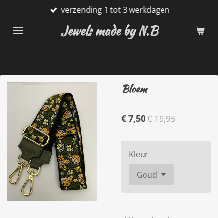
verzending 1 tot 3 werkdagen
Ga
direct
Jewels made by N.B
naar
de
hoofdinhoud
Bloem
€ 7,50
€ 19,95
Kleur