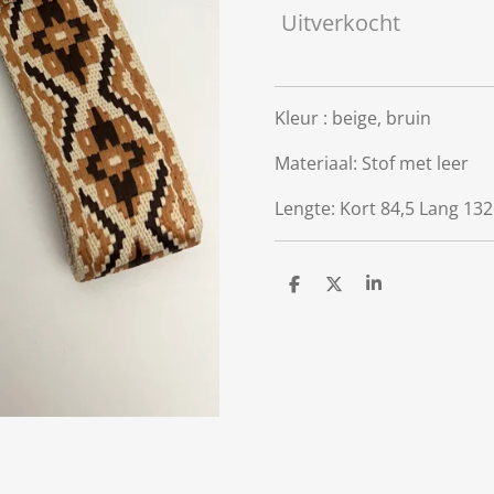
Uitverkocht
Kleur : beige, bruin
Materiaal: Stof met leer
Lengte: Kort 84,5 Lang 132
D
D
S
e
e
h
l
e
a
e
l
r
n
e