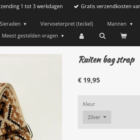
rzending 1 tot 3 werkdagen
Gratis verzendkosten va
Sieraden
Viervoeterpret (teckel)
Mannen
Meest gestelden vragen
Ruiten bag strap
€ 19,95
Kleur