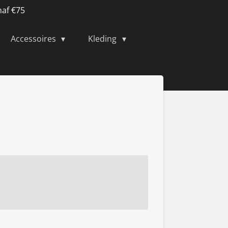
naf €75
Accessoires
Kleding