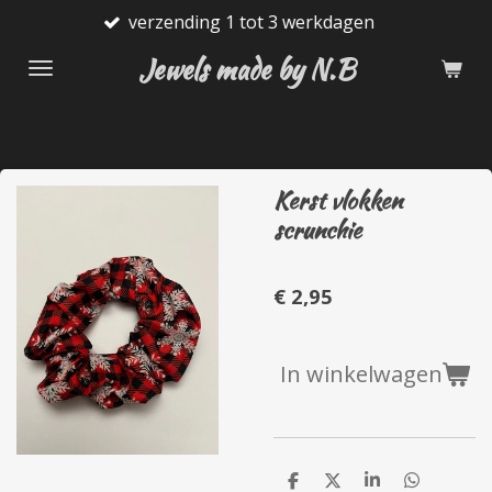
verzending 1 tot 3 werkdagen
G
Ga
direct
Jewels made by N.B
naar
de
hoofdinhoud
Kerst vlokken
scrunchie
€ 2,95
In winkelwagen
D
D
S
D