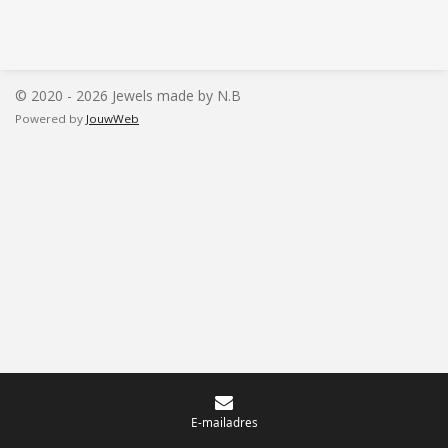
e
e
h
e
l
e
a
l
e
l
r
e
n
e
n
© 2020 - 2026 Jewels made by N.B
Powered by
JouwWeb
E-mailadres