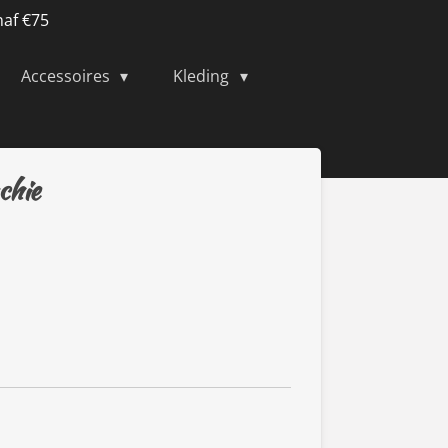
naf €75
Accessoires
Kleding
chie