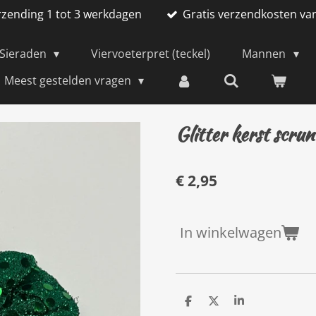
rzending 1 tot 3 werkdagen
Gratis verzendkosten va
Sieraden
Viervoeterpret (teckel)
Mannen
Meest gestelden vragen
Glitter kerst scrun
€ 2,95
In winkelwagen
D
D
S
e
e
h