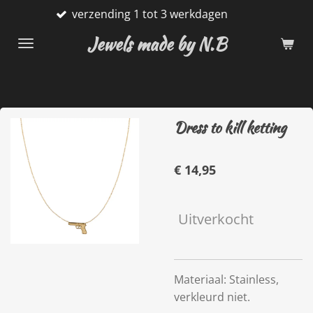
verzending 1 tot 3 werkdagen
Ga
direct
Jewels made by N.B
naar
de
hoofdinhoud
Dress to kill ketting
€ 14,95
Uitverkocht
Materiaal: Stainless,
verkleurd niet.