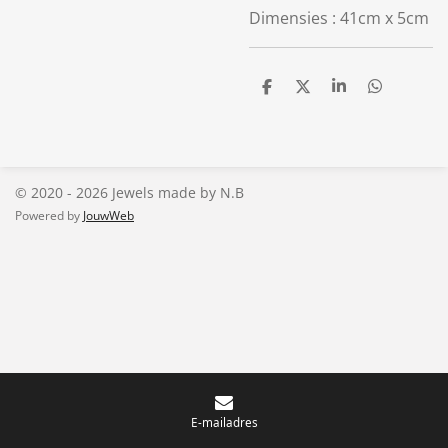
Dimensies : 41cm x 5cm
D
D
S
D
e
e
h
e
l
e
a
l
e
l
r
e
n
e
n
© 2020 - 2026 Jewels made by N.B
Powered by
JouwWeb
E-mailadres