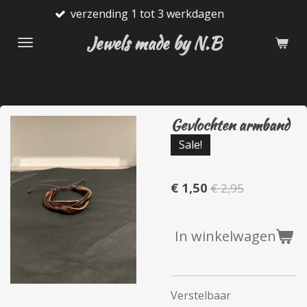
verzending 1 tot 3 werkdagen
G
Ga
direct
Jewels made by N.B
naar
de
hoofdinhoud
Gevlochten armband
Sale!
€ 1,50
€ 2,95
In winkelwagen
Verstelbaar